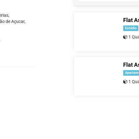
rias,
Flat A
ão de Açucar,
Estúdio
1 Qua
s
Flat A
Apartam
1 Qua