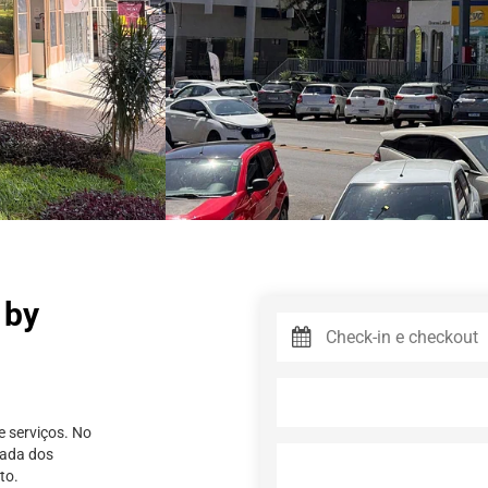
 by
e serviços. No
nada dos
to.