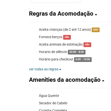
Regras da Acomodação
Aceita crianças (de 2 até 12 anos)
sim
Fornece berços
não
Aceita animais de estimação
não
Horario de silêncio
22:00 - 8:00
Horário para checkout
6:00 - 10:00
ver todas as regras
Amenities da acomodação
Água Quente
Secador de Cabelo
Cozinha Completa