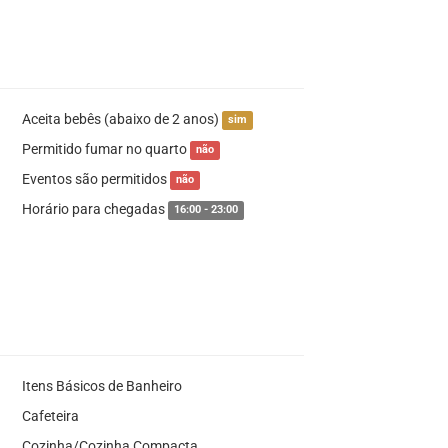
Aceita bebês (abaixo de 2 anos)
sim
Permitido fumar no quarto
não
Eventos são permitidos
não
Horário para chegadas
16:00 - 23:00
Itens Básicos de Banheiro
Cafeteira
Cozinha/Cozinha Compacta