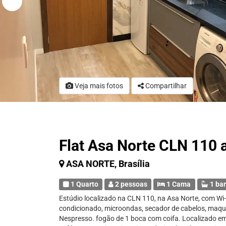
Veja mais fotos
Compartilhar
Flat Asa Norte CLN 110 
ASA NORTE, Brasília
1 Quarto
2 pessoas
1 Cama
1 ba
Estúdio localizado na CLN 110, na Asa Norte, com Wi-
condicionado, microondas, secador de cabelos, maqui
Nespresso. fogão de 1 boca com coifa. Localizado em