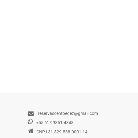
reservascentoedez@gmail.com
+55 61 99851-4848
CNPJ 31.829.588.0001-14