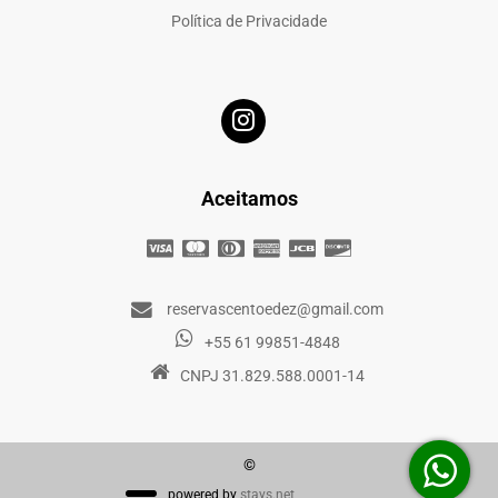
Política de Privacidade
Aceitamos
reservascentoedez@gmail.com
+55 61 99851-4848
CNPJ 31.829.588.0001-14
©
powered by
stays.net