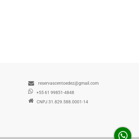
reservascentoedez@gmail.com
+55 61 99851-4848
CNPJ 31.829.588.0001-14