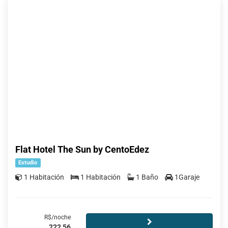
Flat Hotel The Sun by CentoEdez
Estudio
1 Habitación
1 Habitación
1 Baño
1Garaje
R$/noche
222,56