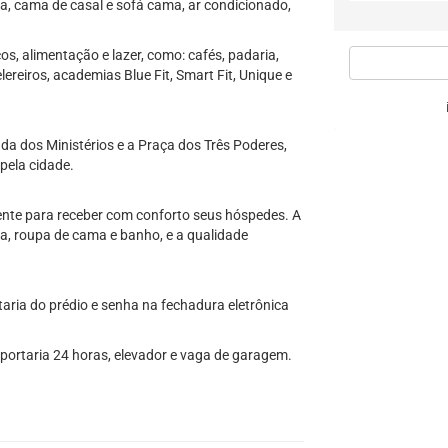
ira, cama de casal e sofá cama, ar condicionado,
s, alimentação e lazer, como: cafés, padaria,
ereiros, academias Blue Fit, Smart Fit, Unique e
a dos Ministérios e a Praça dos Três Poderes,
pela cidade.
nte para receber com conforto seus hóspedes. A
a, roupa de cama e banho, e a qualidade
aria do prédio e senha na fechadura eletrônica
ortaria 24 horas, elevador e vaga de garagem.