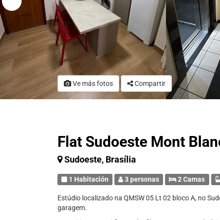
Ve más fotos
Compartir
Flat Sudoeste Mont Blan
Sudoeste, Brasília
1 Habitación
3 personas
2 Camas
Estúdio localizado na QMSW 05 Lt 02 bloco A, no Sud
garagem.