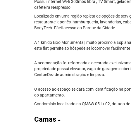
Possui internet Wi-fi 300mbs fibra , TV Smart, gelade
cafeteira Nespresso.
Localizado em uma região repleta de opções de serviço
restaurante japonês, hamburgueria, lavanderias, cabel
BodyTech. Fácil acesso ao Parque da Cidade.
A 1 km do Eixo Monumental, muito próximo à Esplanad
este flat permite ao hóspede se locomover facilmente 
A acomodação foi reformada e decorada exclusivame
propriedade possui elevador, vaga de garagem cobert
CentoeDez de administração e limpeza.
O acesso ao espaço se dará com identificação na port
do apartamento.
Condomínio localizado na QMSW 05 Lt 02, dotado de p
Camas